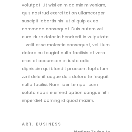
volutpat. Ut wisi enim ad minim veniam,
quis nostrud exerci tation ullamcorper
suscipit lobortis nisl ut aliquip ex ea
commodo consequat. Duis autem vel
eum iriure dolor in hendrerit in vulputate
… velit esse molestie consequat, vel illum
dolore eu feugiat nulla facilisis at vero
eros et accumsan et iusto odio
dignissim qui blandit praesent luptatum
zzril delenit augue duis dolore te feugait
nulla facilisi. Nam liber tempor cum
soluta nobis eleifend option congue nihil
imperdiet doming id quod mazim.
ART
,
BUSINESS