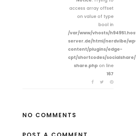
Notice
: Trying to
access array offset
on value of type
bool in
/var/www/vhosts/h94951.host
server.de/html/nerdvibe/wp
content/plugins/edge-
cpt/shortcodes/socialshare/
share.php
on line
167
NO COMMENTS
POST A COMMENT