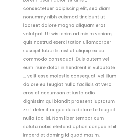
Lorem ipsum dolor sit amet,
consectetuer adipiscing elit, sed diam
nonummy nibh euismod tincidunt ut
laoreet dolore magna aliquam erat
volutpat. Ut wisi enim ad minim veniam,
quis nostrud exerci tation ullamcorper
suscipit lobortis nisl ut aliquip ex ea
commodo consequat. Duis autem vel
eum iriure dolor in hendrerit in vulputate
… velit esse molestie consequat, vel illum
dolore eu feugiat nulla facilisis at vero
eros et accumsan et iusto odio
dignissim qui blandit praesent luptatum
zzril delenit augue duis dolore te feugait
nulla facilisi. Nam liber tempor cum
soluta nobis eleifend option congue nihil
imperdiet doming id quod mazim.