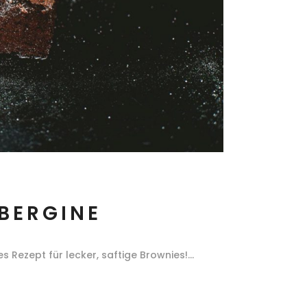
BERGINE
es Rezept für lecker, saftige Brownies!