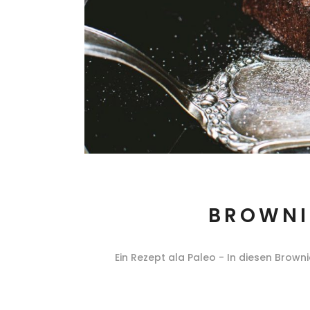
BROWNI
Ein Rezept ala Paleo - In diesen Browni