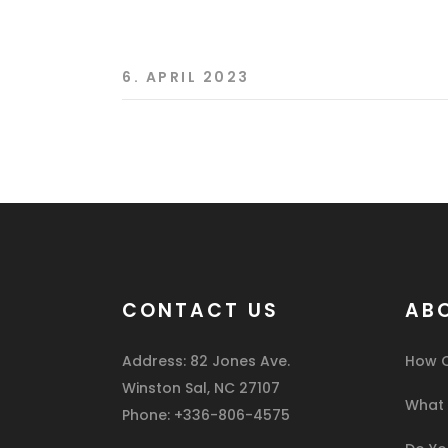
6. APRIL 2023
CONTACT US
AB
Address: 82 Jones Ave.
How C
Winston Sal, NC 27107
What I
Phone: +336-806-4575