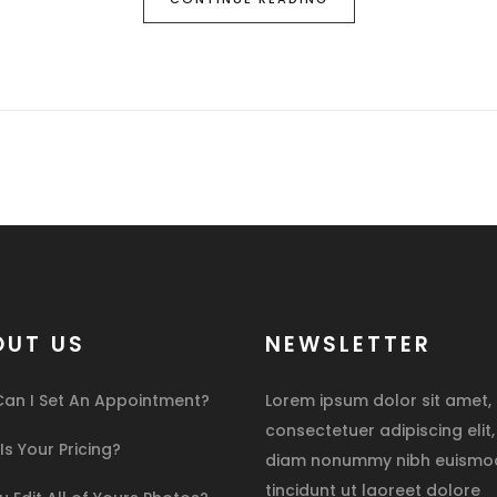
OUT US
NEWSLETTER
an I Set An Appointment?
Lorem ipsum dolor sit amet,
consectetuer adipiscing elit
s Your Pricing?
diam nonummy nibh euismo
tincidunt ut laoreet dolore